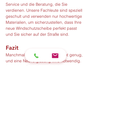
Service und die Beratung, die Sie 
verdienen. Unsere Fachleute sind speziell 
geschult und verwenden nur hochwertige 
Materialien, um sicherzustellen, dass Ihre 
neue Windschutzscheibe perfekt passt 
und Sie sicher auf der Straße sind.
Fazit
Manchmal ist eine Reparatur nicht genug, 
und eine Neuverglasung wird notwendig. 
In solchen Fällen ist es wichtig, sich an 
Experten zu wenden, die den Job richtig 
machen. 
Autoglas Blitz
 ist Ihr Partner für 
Neuverglasungen und sorgt dafür, dass 
Sie wieder mit klarem Blick und sicher 
unterwegs sind.